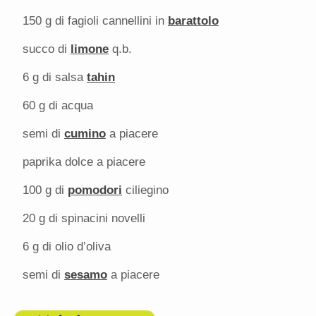
150 g
di fagioli cannellini in
barattolo
succo di
limone
q.b.
6 g
di salsa
tahin
60 g
di acqua
semi di
cumino
a piacere
paprika dolce a piacere
100 g
di
pomodori
ciliegino
20 g
di spinacini novelli
6 g
di olio d’oliva
semi di
sesamo
a piacere