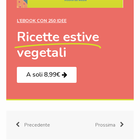
L’EBOOK CON 250 IDEE
Ricette estive
vegetali
A soli 8,99€
Precedente
Prossima