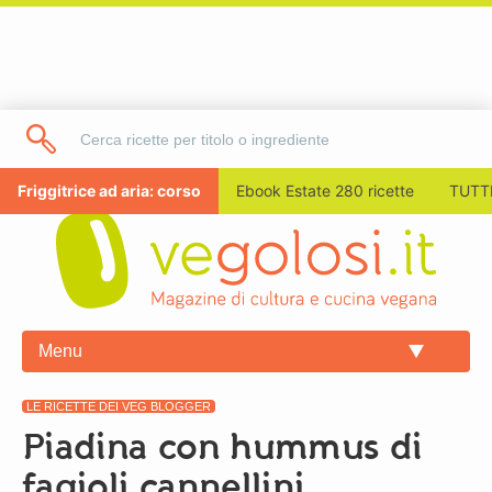
Friggitrice ad aria: corso
Ebook Estate 280 ricette
TUTTI
Menu
LE RICETTE DEI VEG BLOGGER
Piadina con hummus di
fagioli cannellini,