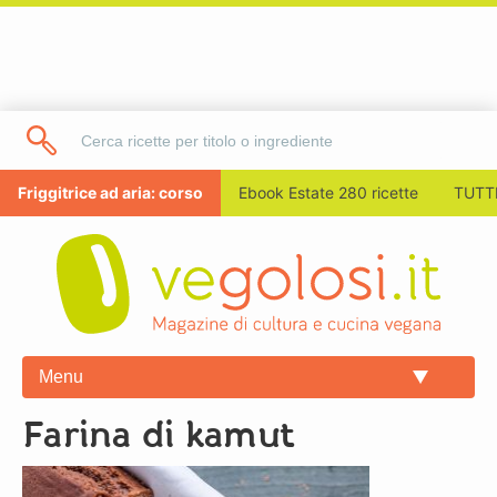
Friggitrice ad aria: corso
Ebook Estate 280 ricette
TUTTI
Menu
farina di kamut