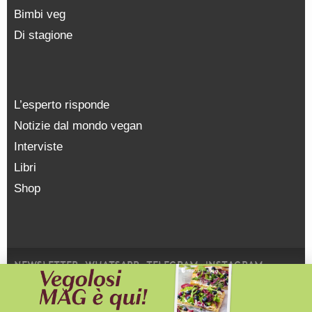
Bimbi veg
Di stagione
L’esperto risponde
Notizie dal mondo vegan
Interviste
Libri
Shop
NEWSLETTER
WHATSAPP
TELEGRAM
INSTAGRAM
FACEBOOK
YOUTUBE
SOSTIENICI
PRIVACY POLICY
Vegolosi.it è una testata giornalistica registrata presso il