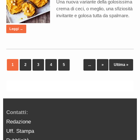
Una nuova variante della golosissima
crema di ceci, o meglio, una sfiziosità
invitante e golosa tutta da spalmare.
Leggi →
1
2
3
4
5
...
»
Ultima »
Contatti:
Redazione
Uff. Stampa