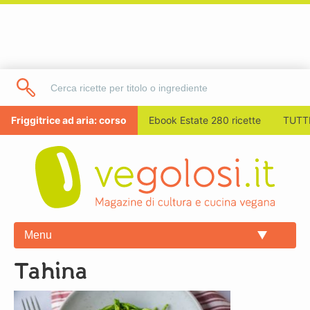
Friggitrice ad aria: corso
Ebook Estate 280 ricette
TUTTI
Menu
tahina