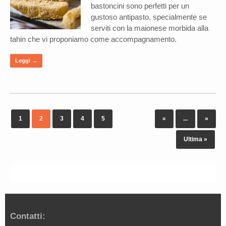
bastoncini sono perfetti per un
gustoso antipasto, specialmente se
serviti con la maionese morbida alla
tahin che vi proponiamo come accompagnamento.
Leggi →
1
2
3
4
5
«
...
»
Ultima »
Contatti: