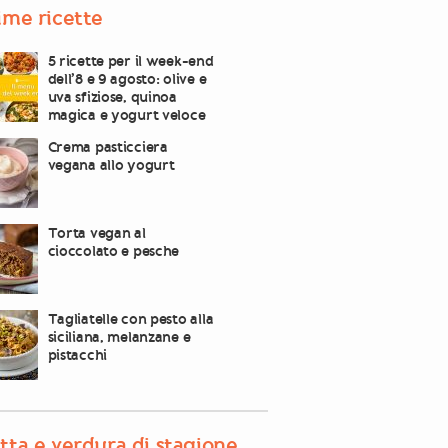
ime ricette
5 ricette per il week-end
dell’8 e 9 agosto: olive e
uva sfiziose, quinoa
magica e yogurt veloce
Crema pasticciera
vegana allo yogurt
Torta vegan al
cioccolato e pesche
Tagliatelle con pesto alla
siciliana, melanzane e
pistacchi
tta e verdura di stagione