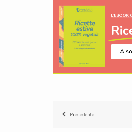
L’EBOOK 
Ric
A so
Precedente