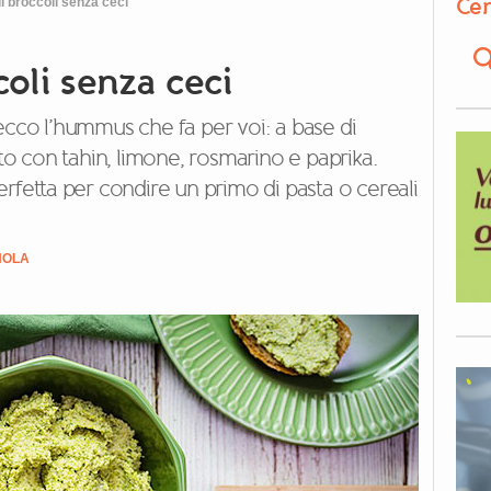
Cer
broccoli senza ceci
li senza ceci
ecco l’hummus che fa per voi: a base di
ito con tahin, limone, rosmarino e paprika.
rfetta per condire un primo di pasta o cereali
NOLA