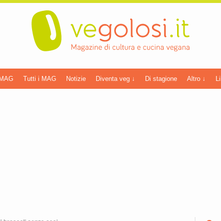
 MAG
Tutti i MAG
Notizie
Diventa veg ↓
Di stagione
Altro ↓
Li