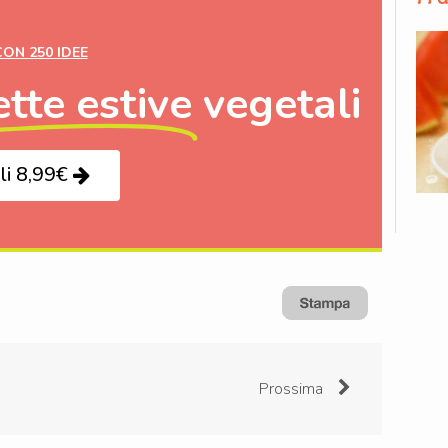
CON 250 IDEE
ette estive
vegetali
li 8,99€
Prossima