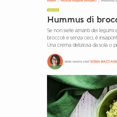
Home
→
Ricette vegane semplici
→
Hummus di 
VEGAN
Hummus di brocco
Se non siete amanti dei legumi 
broccoli e senza ceci, è insapor
Una crema deliziosa da sola o pe
della nostra chef
SONIA MACCAG