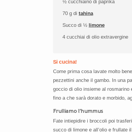
½
cucchiaino di paprika
70 g
di
tahina
Succo di
½
limone
4
cucchiai di olio extravergine
Si cucina!
Come prima cosa lavate molto bene il
pezzettini anche il gambo. In una p
goccio di olio insieme al rosmarino e
fino a che sarà dorato e morbido, a
Frulliamo l’hummus
Fate intiepidire i broccoli poi trasfer
succo di limone e all’olio e frullate