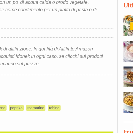
on un po' di acqua calda o brodo vegetale,
Ult
 come condimento per un piatto di pasta o di
i affiliazione. In qualità di Affiliato Amazon
quisti idonei: in ogni caso, se clicchi sui prodotti
 ricarico sul prezzo.
one
paprika
rosmarino
tahina
Fru