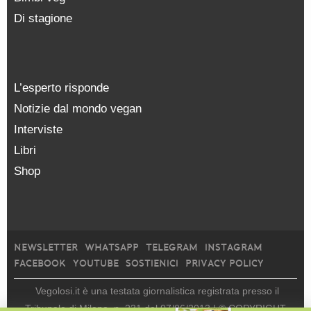
Di stagione
L’esperto risponde
Notizie dal mondo vegan
Interviste
Libri
Shop
NEWSLETTER
WHATSAPP
TELEGRAM
INSTAGRAM
FACEBOOK
YOUTUBE
SOSTIENICI
PRIVACY POLICY
Vegolosi.it è una testata giornalistica registrata presso il
Tribunale di Milano, n. 231 del 07/06/2013 |
© COPYRIGHT