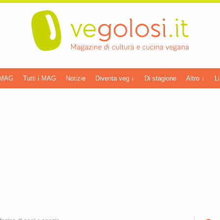
 MAG
Tutti i MAG
Notizie
Diventa veg ↓
Di stagione
Altro ↓
Li