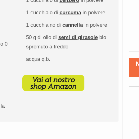
1
cucchiaio di
zenzero
in polvere
1
cucchiaio di
curcuma
in polvere
1
cucchiaino di
cannella
in polvere
50 g
di olio di
semi di girasole
bio
po 0
spremuto a freddo
acqua q.b.
lla