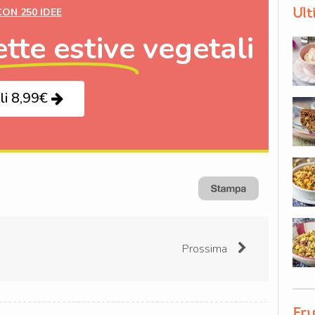
Ult
CON 250 IDEE
ette estive
vegetali
li 8,99€
Prossima
Fru