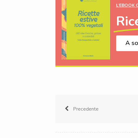
L’EBOOK 
Ric
A so
Precedente