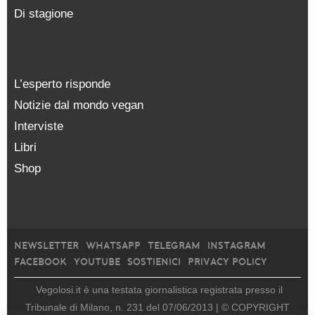
Di stagione
L’esperto risponde
Notizie dal mondo vegan
Interviste
Libri
Shop
NEWSLETTER
WHATSAPP
TELEGRAM
INSTAGRAM
FACEBOOK
YOUTUBE
SOSTIENICI
PRIVACY POLICY
Vegolosi.it è una testata giornalistica registrata presso il
Tribunale di Milano, n. 231 del 07/06/2013 |
© COPYRIGHT