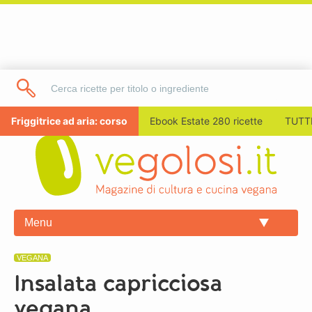
Friggitrice ad aria: corso
Ebook Estate 280 ricette
TUTTI
Menu
VEGANA
Insalata capricciosa
vegana