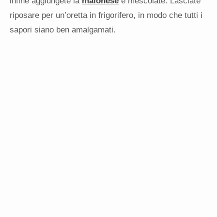
infine aggiungete la
maionese
e mescolate. Lasciate
riposare per un’oretta in frigorifero, in modo che tutti i
sapori siano ben amalgamati.