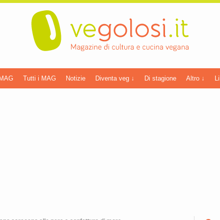
 MAG
Tutti i MAG
Notizie
Diventa veg ↓
Di stagione
Altro ↓
Li