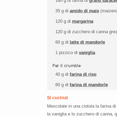
180 g
di farina di
grano sarace
35 g
di
amido di mais
(maizen
120 g
di
margarina
120 g
di zucchero di canna gre
60 g
di
latte di mandorle
1
pizzico di
vaniglia
Per il crumble
40 g
di
farina di riso
60 g
di
farina di mandorle
Si cucina!
Mescolate in una ciotola la farina di
la vaniglia e lo zucchero di canna,