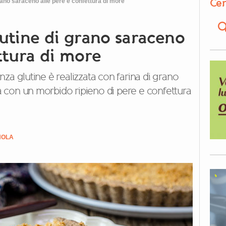
Cer
rano saraceno alle pere e confettura di more
lutine di grano saraceno
ttura di more
za glutine è realizzata con farina di grano
ita con un morbido ripieno di pere e confettura
NOLA