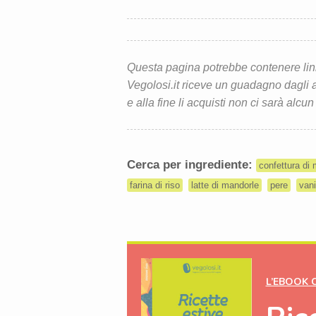
Questa pagina potrebbe contenere link d
Vegolosi.it riceve un guadagno dagli ac
e alla fine li acquisti non ci sarà alcun
Cerca per ingrediente:
confettura di
farina di riso
latte di mandorle
pere
vani
L’EBOOK 