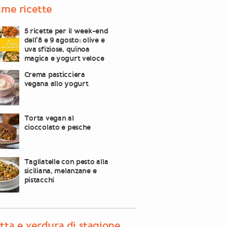
ime ricette
5 ricette per il week-end
dell’8 e 9 agosto: olive e
uva sfiziose, quinoa
magica e yogurt veloce
Crema pasticciera
vegana allo yogurt
Torta vegan al
cioccolato e pesche
Tagliatelle con pesto alla
siciliana, melanzane e
pistacchi
tta e verdura di stagione