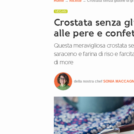
Home
→
Ricette
→
Crostata senza glutine di g
VEGAN
Crostata senza g
alle pere e confe
Questa meravigliosa crostata sen
saraceno e farina di riso e farc
di more
della nostra chef
SONIA MACCAG