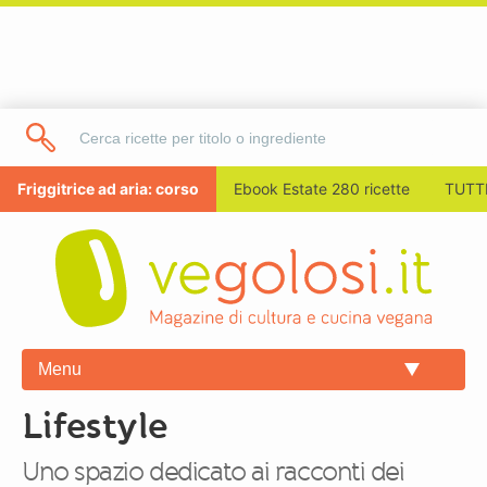
Friggitrice ad aria: corso
Ebook Estate 280 ricette
TUTTI
Menu
Lifestyle
Uno spazio dedicato ai racconti dei