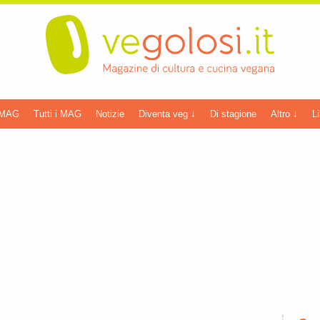
 MAG
Tutti i MAG
Notizie
Diventa veg ↓
Di stagione
Altro ↓
Li