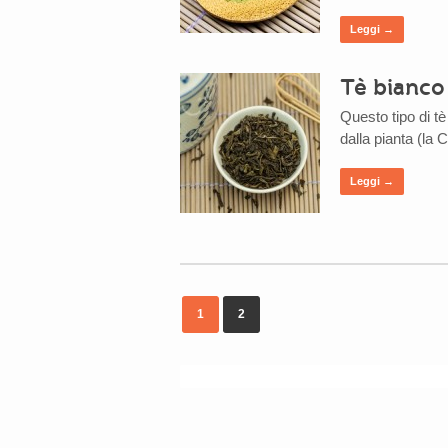
Leggi →
Tè bianco
Questo tipo di tè
dalla pianta (la
Leggi →
1
2