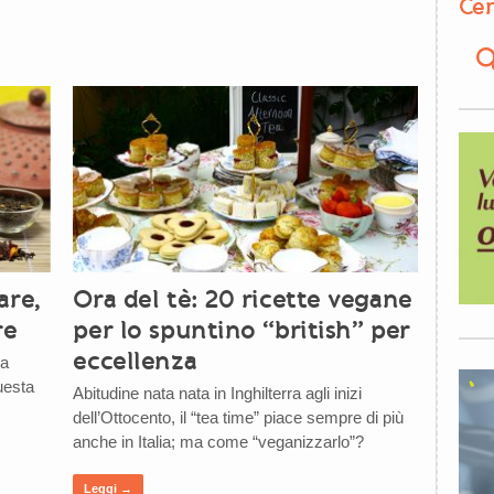
Cer
Ora del tè: 20 ricette vegane
are,
per lo spuntino “british” per
re
eccellenza
za
uesta
Abitudine nata nata in Inghilterra agli inizi
dell’Ottocento, il “tea time” piace sempre di più
anche in Italia; ma come “veganizzarlo”?
Leggi →