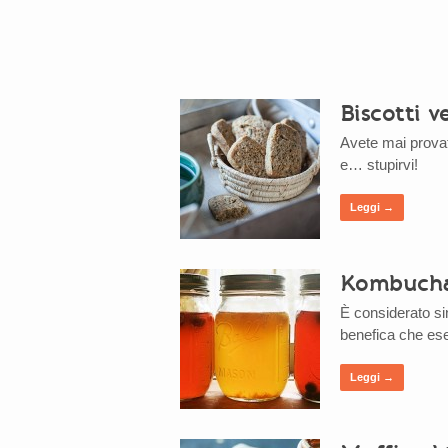
Biscotti 
Avete mai provato
e… stupirvi!
Leggi →
Kombucha:
È considerato sin
benefica che ese
Leggi →