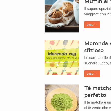
Muffin al 
Il sapore spezia
viaggiare con la 
Leggi →
Merenda v
sfizioso
Le campanelle de
suonare. Ecco, a
Leggi →
Tè matcha
perfetto
Il tè matcha è un
di tè verde che 