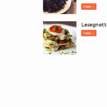
Leggi →
Lasagnett
Leggi →