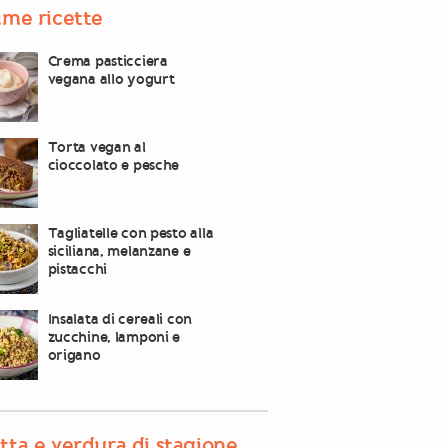
ime ricette
Crema pasticciera
vegana allo yogurt
Torta vegan al
cioccolato e pesche
Tagliatelle con pesto alla
siciliana, melanzane e
pistacchi
Insalata di cereali con
zucchine, lamponi e
origano
tta e verdura di stagione