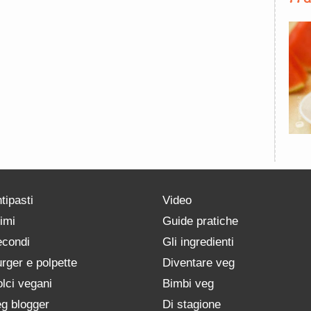
tipasti
Video
imi
Guide pratiche
condi
Gli ingredienti
rger e polpette
Diventare veg
lci vegani
Bimbi veg
g blogger
Di stagione