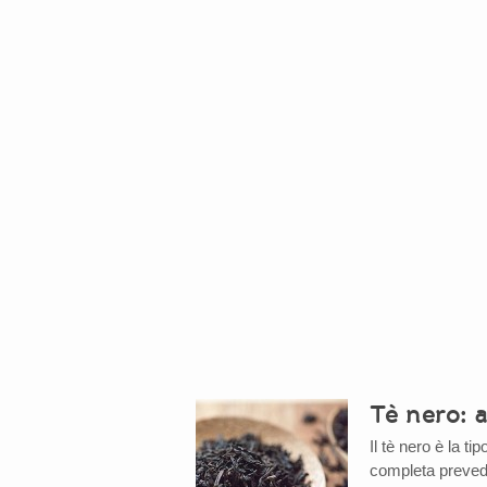
Tè nero: 
Il tè nero è la ti
completa prevede