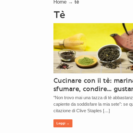
Home
→
tè
tè
Cucinare con il tè: marin
sfumare, condire… gusta
“Non trovo mai una tazza di tè abbastan
capiente da soddisfare la mia sete”: se q
citazione di Clive Staples […]
Leggi →