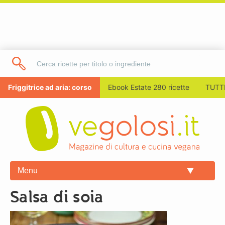
Friggitrice ad aria: corso
Ebook Estate 280 ricette
TUTTI
Menu
salsa di soia