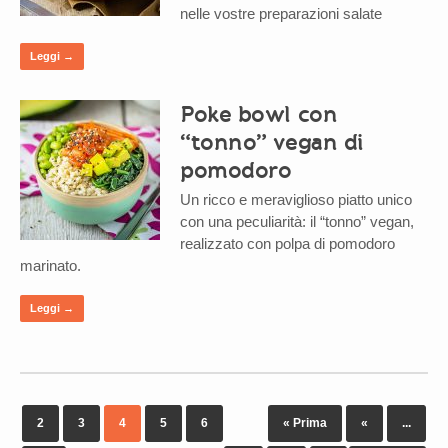
nelle vostre preparazioni salate
Leggi →
Poke bowl con
“tonno” vegan di
pomodoro
Un ricco e meraviglioso piatto unico
con una peculiarità: il “tonno” vegan,
realizzato con polpa di pomodoro
marinato.
Leggi →
2
3
4
5
6
« Prima
«
...