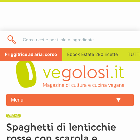
Friggitrice ad aria: corso
Ebook Estate 280 ricette
TUTTI
Menu
VEGAN
Spaghetti di lenticchie
rosse con scarola e