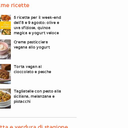
ime ricette
5 ricette per il week-end
dell’8 e 9 agosto: olive e
uva sfiziose, quinoa
magica e yogurt veloce
Crema pasticciera
vegana allo yogurt
Torta vegan al
cioccolato e pesche
Tagliatelle con pesto alla
siciliana, melanzane e
pistacchi
tta e verdura di stagione