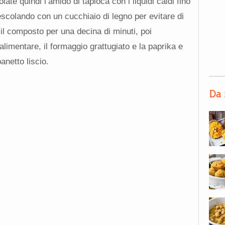
ate quindi l’amido di tapioca con i liquidi caldi fino
colando con un cucchiaio di legno per evitare di
e il composto per una decina di minuti, poi
 alimentare, il formaggio grattugiato e la paprika e
anetto liscio.
Da 