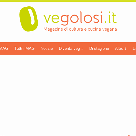
 MAG
Tutti i MAG
Notizie
Diventa veg ↓
Di stagione
Altro ↓
Li