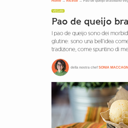
Home
→
Ricette
→
Pao de queijo brasiliano ve
VEGAN
Pao de queijo bra
I pao de queijo sono dei morbidi
glutine: sono una bell’idea come
tradizione, come spuntino di m
della nostra chef
SONIA MACCAG