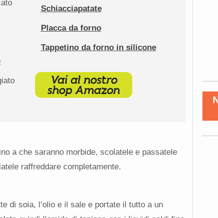
cato
Schiacciapatate
Placca da forno
Tappetino da forno in silicone
e
iato
 fino a che saranno morbide, scolatele e passatele
ciatele raffreddare completamente.
e di soia, l’olio e il sale e portate il tutto a un