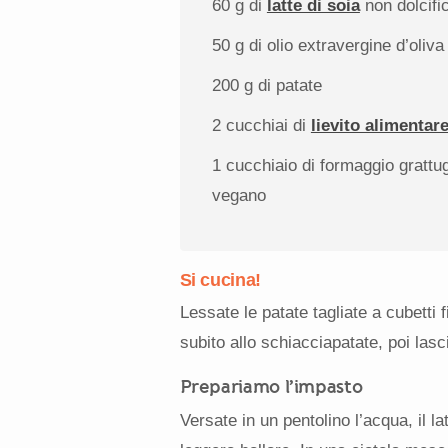
60 g
di
latte di soia
non dolcifi
50 g
di olio extravergine d’oliva
200 g
di patate
2
cucchiai di
lievito alimentar
1
cucchiaio di formaggio grattug
vegano
Si cucina!
Lessate le patate tagliate a cubetti
subito allo schiacciapatate, poi las
Prepariamo l’impasto
Versate in un pentolino l’acqua, il latt