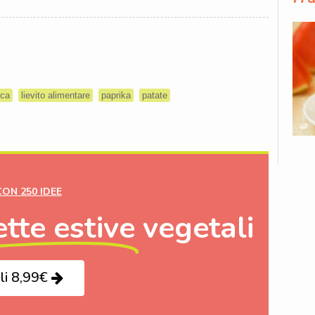
oca
lievito alimentare
paprika
patate
CON 250 IDEE
ette estive
vegetali
li 8,99€