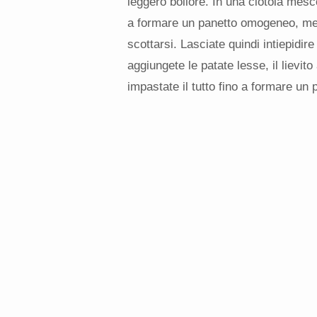
leggero bollore. In una ciotola mescol
a formare un panetto omogeneo, mes
scottarsi. Lasciate quindi intiepidir
aggiungete le patate lesse, il lievito
impastate il tutto fino a formare un p