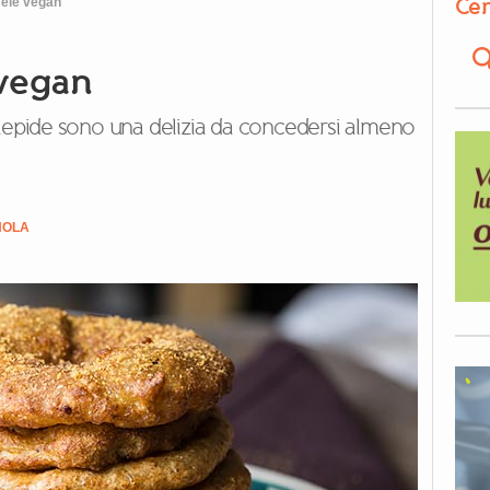
Cer
 mele vegan
 vegan
tiepide sono una delizia da concedersi almeno
NOLA