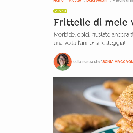
Home
→
Ricette
→
Dolci vegani
→
Frittelle di
VEGAN
Frittelle di mele
Morbide, dolci, gustate ancora 
una volta l’anno: si festeggia!
della nostra chef
SONIA MACCAG