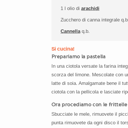
1
l olio di
arachidi
Zucchero di canna integrale q.b
Cannella
q.b.
Si cucina!
Prepariamo la pastella
In una ciotola versate la farina integr
scorza del limone. Mescolate con un 
latte di soia. Amalgamate bene il tut
ciotola con la pellicola e lasciate ri
Ora procediamo con le frittell
Sbucciate le mele, rimuovete il piccio
punta rimuovete da ogni disco il tor