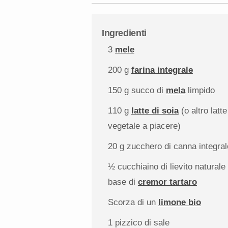
Ingredienti
3
mele
200 g
farina integrale
150 g
succo di
mela
limpido
110 g
latte di soia
(o altro latte
vegetale a piacere)
20 g
zucchero di canna integral
½
cucchiaino di lievito naturale
base di
cremor tartaro
Scorza di un
limone bio
1
pizzico di sale