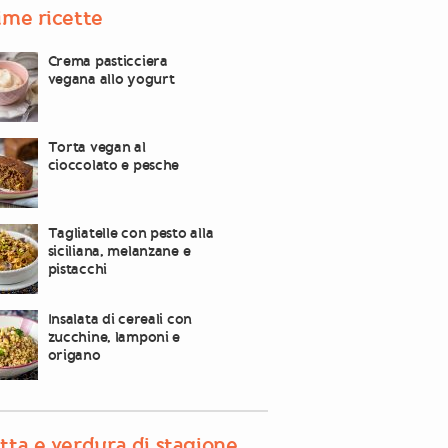
ime ricette
Crema pasticciera
vegana allo yogurt
Torta vegan al
cioccolato e pesche
Tagliatelle con pesto alla
siciliana, melanzane e
pistacchi
Insalata di cereali con
zucchine, lamponi e
origano
tta e verdura di stagione