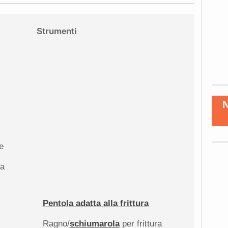
Strumenti
e
 a
Pentola adatta alla frittura
Ragno/
schiumarola
per frittura