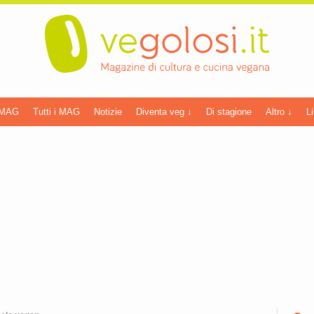
 MAG
Tutti i MAG
Notizie
Diventa veg ↓
Di stagione
Altro ↓
Li