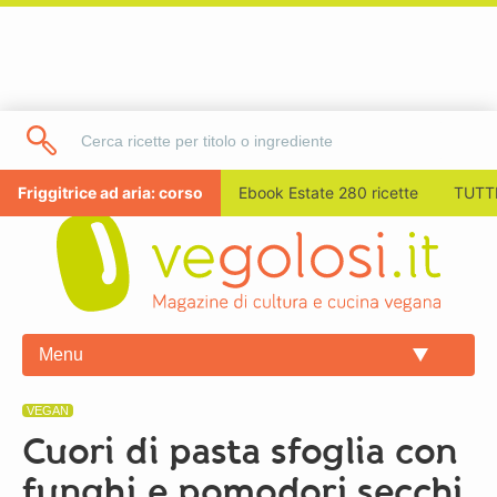
Friggitrice ad aria: corso
Ebook Estate 280 ricette
TUTTI
Menu
VEGAN
Cuori di pasta sfoglia con
funghi e pomodori secchi