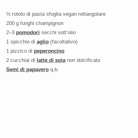
½
rotolo di pasta sfoglia vegan rettangolare
200 g
funghi champignon
2
–
3
pomodori
secchi sott’olio
1
spicchio di
aglio
(facoltativo)
1
pizzico di
peperoncino
2
cucchiai di
latte di soia
non dolcificato
Semi di papavero
q.b.