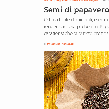
Home
→
Ingredienti della cucina vegan
→
Semi
Semi di papaver
Ottima fonte di minerali, i semi
rendere ancora più belli molti pia
caratteristiche di questo preziosi
di
Valentina Pellegrino