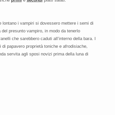
anche
primi
e
secondi
piatti salati.
 lontano i vampiri si dovessero mettere i semi di
 del presunto vampiro, in modo da tenerlo
anelli che sarebbero caduti all’interno della bara. I
 di papavero proprietà toniche e afrodisiache,
da servita agli sposi novizi prima della luna di