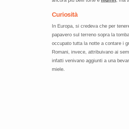
ancora più belli torte e
muffin
, ma 
Curiosità
In Europa, si credeva che per tenere
papavero sul terreno sopra la tomba
occupato tutta la notte a contare i gr
Romani, invece, attribuivano ai semi
infatti venivano aggiunti a una bevan
miele.