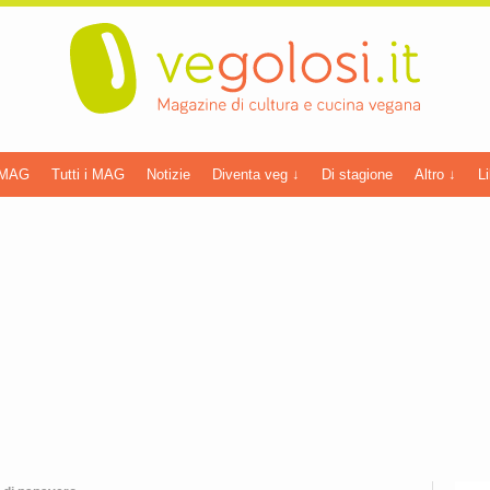
 MAG
Tutti i MAG
Notizie
Diventa veg ↓
Di stagione
Altro ↓
Li