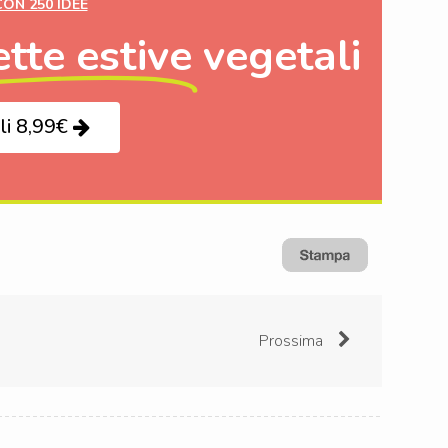
CON 250 IDEE
ette estive
vegetali
li 8,99€
Prossima