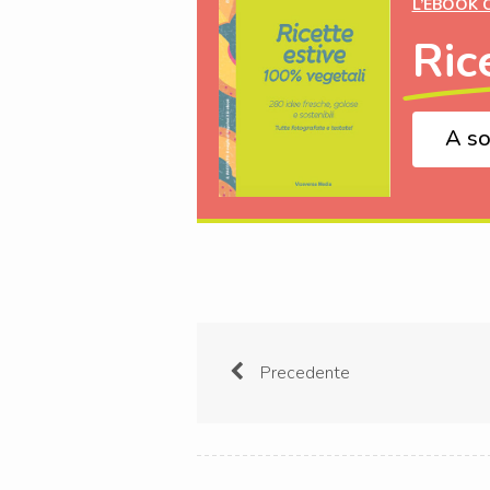
L’EBOOK 
Ric
A so
Precedente