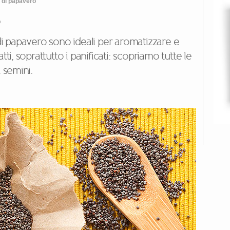
 di papavero
o
 di papavero sono ideali per aromatizzare e
tti, soprattutto i panificati: scopriamo tutte le
 semini.