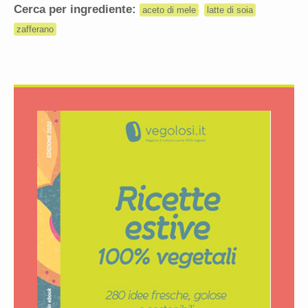
Cerca per ingrediente:
aceto di mele
latte di soia
zafferano