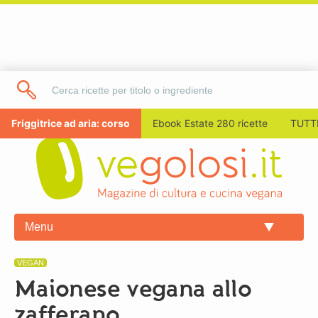
Friggitrice ad aria: corso
Ebook Estate 280 ricette
TUTTI
Menu
VEGAN
Maionese vegana allo
zafferano