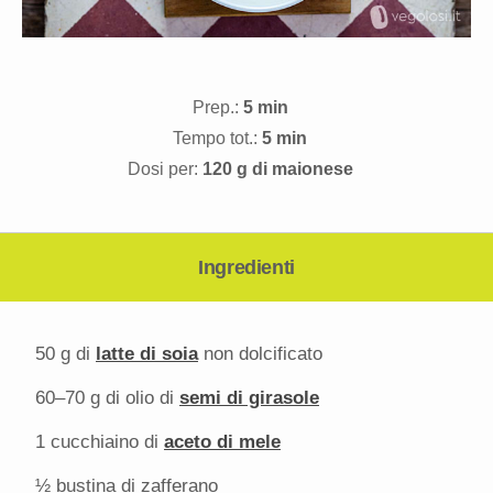
Prep.:
5 min
Tempo tot.:
5 min
Dosi per:
120 g di maionese
Ingredienti
50 g
di
latte di soia
non dolcificato
60
–
70
g di olio di
semi di girasole
1
cucchiaino di
aceto di mele
½
bustina di zafferano