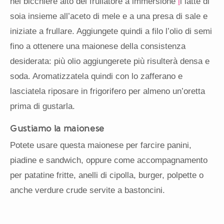
nel bicchiere alto del frullatore a immersione
i
l latte di
soia insieme all’aceto di mele e a una presa di sale e
iniziate a frullare. Aggiungete quindi a filo l’olio di semi
fino a ottenere una maionese della consistenza
desiderata: più olio aggiungerete più risulterà densa e
soda. Aromatizzatela quindi con lo zafferano e
lasciatela riposare in frigorifero per almeno un’oretta
prima di gustarla.
Gustiamo la maionese
Potete usare questa maionese per farcire panini,
piadine e sandwich, oppure come accompagnamento
per patatine fritte, anelli di cipolla, burger, polpette o
anche verdure crude servite a bastoncini.