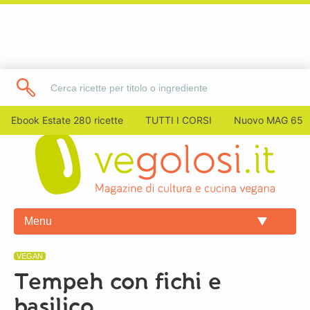
Ebook Estate 280 ricette
TUTTI I CORSI
Nuovo MAG 65
Menu
VEGAN
Tempeh con fichi e
basilico