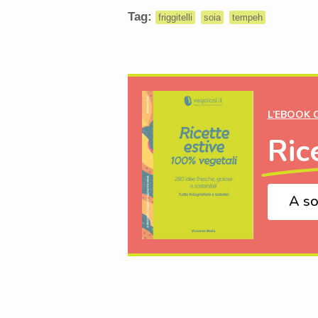
Tag:
friggitelli
soia
tempeh
L’EBOOK 
Ric
A so