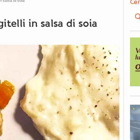
Cer
n salsa di soia
elli in salsa di soia