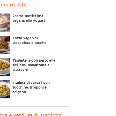
ime ricette
Crema pasticciera
vegana allo yogurt
Torta vegan al
cioccolato e pesche
Tagliatelle con pesto alla
siciliana, melanzane e
pistacchi
Insalata di cereali con
zucchine, lamponi e
origano
tta e verdura di stagione