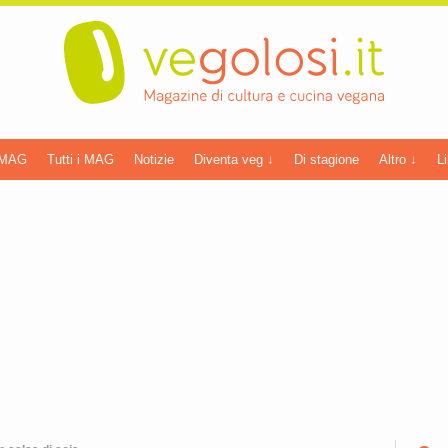
 MAG
Tutti i MAG
Notizie
Diventa veg ↓
Di stagione
Altro ↓
Li