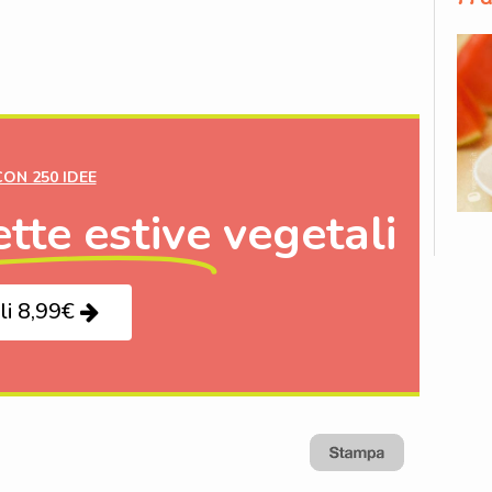
CON 250 IDEE
ette estive
vegetali
li 8,99€