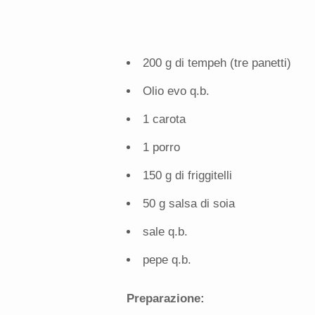
200 g di tempeh (tre panetti)
Olio evo q.b.
1 carota
1 porro
150 g di friggitelli
50 g salsa di soia
sale q.b.
pepe q.b.
Preparazione: