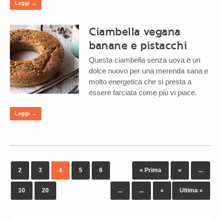
Leggi →
Ciambella vegana
banane e pistacchi
Questa ciambella senza uova è un
dolce nuovo per una merenda sana e
molto energetica che si presta a
essere farciata come più vi piace.
Leggi →
2
3
4
5
6
« Prima
«
...
10
20
...
...
»
Ultima »