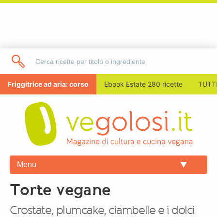
Friggitrice ad aria: corso
Ebook Estate 280 ricette
TUTTI
Menu
Torte vegane
Crostate, plumcake, ciambelle e i dolci