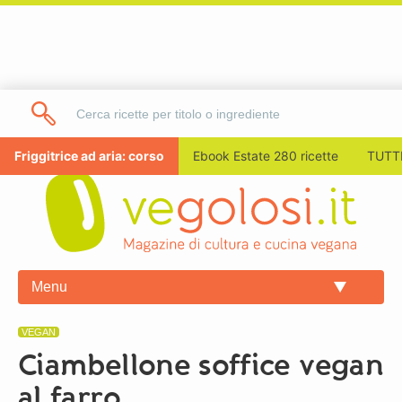
Friggitrice ad aria: corso
Ebook Estate 280 ricette
TUTTI
Menu
VEGAN
Ciambellone soffice vegan
al farro