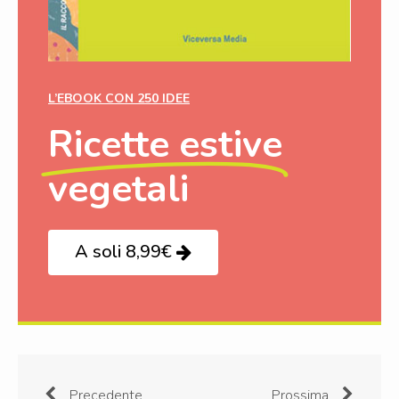
L’EBOOK CON 250 IDEE
Ricette estive
vegetali
A soli 8,99€
Precedente
Prossima