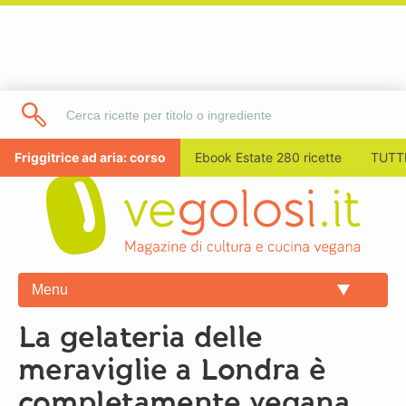
Friggitrice ad aria: corso
Ebook Estate 280 ricette
TUTTI
Menu
La gelateria delle
meraviglie a Londra è
completamente vegana