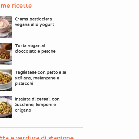
ime ricette
Crema pasticciera
vegana allo yogurt
Torta vegan al
cioccolato e pesche
Tagliatelle con pesto alla
siciliana, melanzane e
pistacchi
Insalata di cereali con
zucchine, lamponi e
origano
tta e verdura di stagione