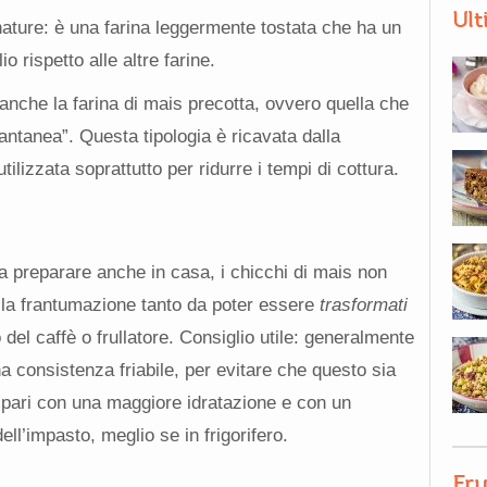
Ult
ture: è una farina leggermente tostata che ha un
 rispetto alle altre farine.
 anche la farina di mais precotta, ovvero quella che
ntanea”. Questa tipologia è ricavata dalla
ilizzata soprattutto per ridurre i tempi di cottura.
da preparare anche in casa, i chicchi di mais non
r la frantumazione tanto da poter essere
trasformati
el caffè o frullatore. Consiglio utile: generalmente
na consistenza friabile, per evitare che questo sia
ripari con una maggiore idratazione e con un
ll’impasto, meglio se in frigorifero.
Fru