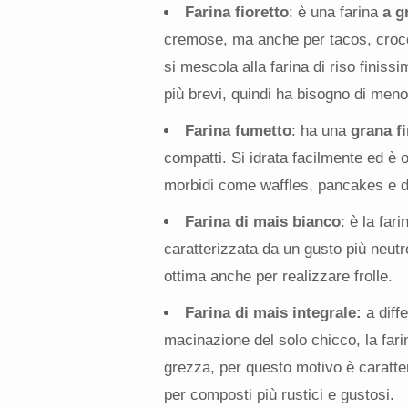
Farina fioretto
: è una farina
a g
cremose, ma anche per tacos, crocch
si mescola alla farina di riso finiss
più brevi, quindi ha bisogno di meno 
Farina fumetto
: ha una
grana f
compatti. Si idrata facilmente ed è o
morbidi come waffles, pancakes e d
Farina di mais bianco
: è la far
caratterizzata da un gusto più neutr
ottima anche per realizzare frolle.
Farina di mais integrale:
a diff
macinazione del solo chicco, la fari
grezza, per questo motivo è caratte
per composti più rustici e gustosi.