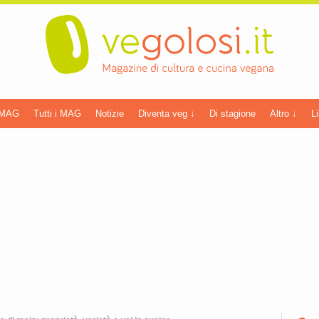
 MAG
Tutti i MAG
Notizie
Diventa veg ↓
Di stagione
Altro ↓
Li