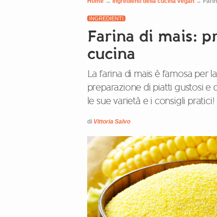
Home
→
Ingredienti della cucina vegan
→
Farin
INGREDIENTI
Farina di mais: pr
cucina
La farina di mais è famosa per l
preparazione di piatti gustosi e d
le sue varietà e i consigli pratici!
di
Vittoria Salvo