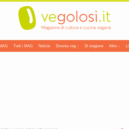
 MAG
Tutti i MAG
Notizie
Diventa veg ↓
Di stagione
Altro ↓
Li