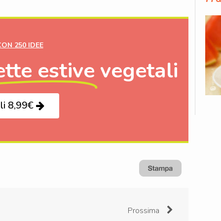
CON 250 IDEE
ette estive
vegetali
li 8,99€
Prossima