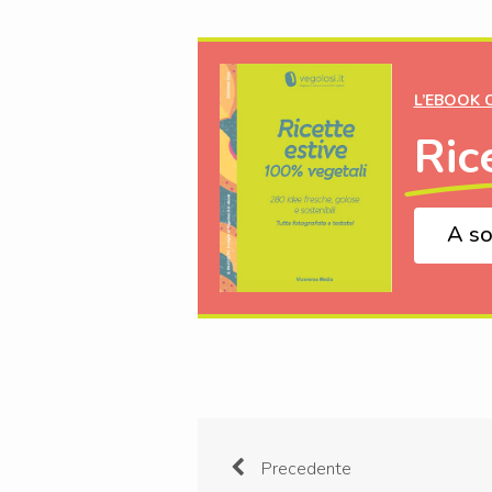
L’EBOOK 
Ric
A so
Precedente