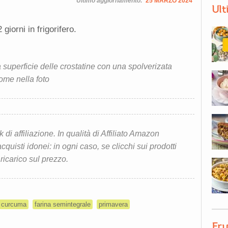
Ultimo aggiornamento:
25 MARZO 2024
Ult
iorni in frigorifero.
superficie delle crostatine con una spolverizata
come nella foto
i affiliazione. In qualità di Affiliato Amazon
quisti idonei: in ogni caso, se clicchi sui prodotti
 ricarico sul prezzo.
curcuma
farina semintegrale
primavera
Fru