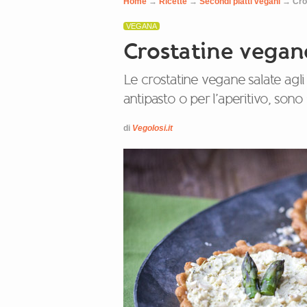
Home
→
Ricette
→
Secondi piatti vegani
→
Cro
VEGANA
Crostatine vegane
Le crostatine vegane salate agl
antipasto o per l’aperitivo, sono
di
Vegolosi.it