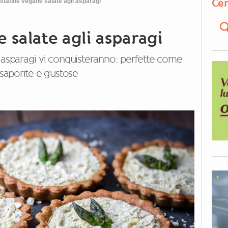
Cer
statine vegane salate agli asparagi
 salate agli asparagi
i asparagi vi conquisteranno: perfette come
 saporite e gustose