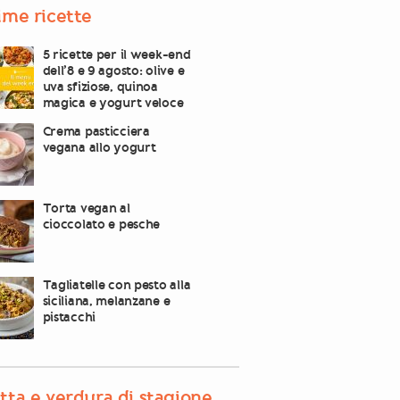
ime ricette
5 ricette per il week-end
dell’8 e 9 agosto: olive e
uva sfiziose, quinoa
magica e yogurt veloce
Crema pasticciera
vegana allo yogurt
Torta vegan al
cioccolato e pesche
Tagliatelle con pesto alla
siciliana, melanzane e
pistacchi
tta e verdura di stagione