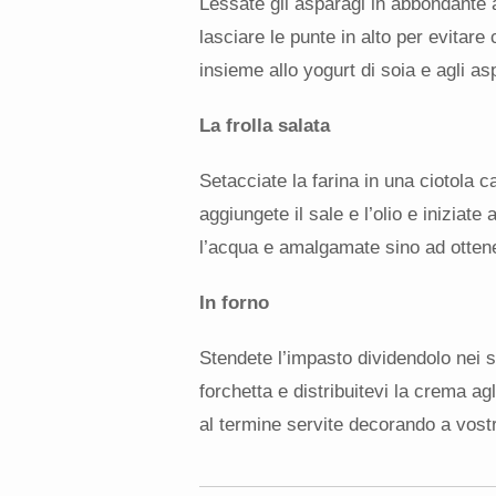
Lessate gli asparagi in abbondante 
lasciare le punte in alto per evitare 
insieme allo yogurt di soia e agli asp
La frolla salata
Setacciate la farina in una ciotola 
aggiungete il sale e l’olio e iniziate
l’acqua e amalgamate sino ad otten
In forno
Stendete l’impasto dividendolo nei s
forchetta e distribuitevi la crema ag
al termine servite decorando a vost