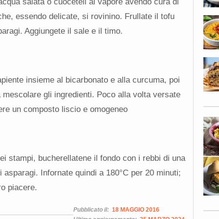
acqua salata o cuoceteli al vapore avendo cura di
che, essendo delicate, si rovinino. Frullate il tofu
aragi. Aggiungete il sale e il timo.
capiente insieme al bicarbonato e alla curcuma, poi
 a mescolare gli ingredienti. Poco alla volta versate
ere un composto liscio e omogeneo
ei stampi, bucherellatene il fondo con i rebbi di una
li asparagi. Infornate quindi a 180°C per 20 minuti;
ro piacere.
Pubblicato il:
18 MAGGIO 2016