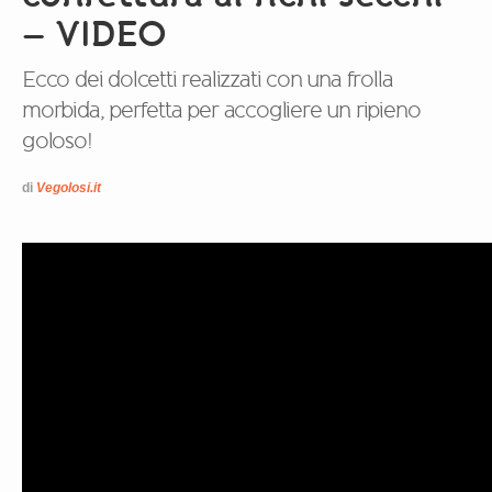
– VIDEO
Ecco dei dolcetti realizzati con una frolla
morbida, perfetta per accogliere un ripieno
goloso!
di
Vegolosi.it