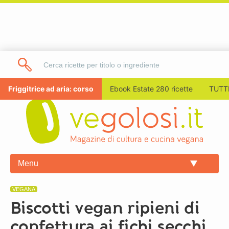
Friggitrice ad aria: corso
Ebook Estate 280 ricette
TUTTI
Menu
VEGANA
Biscotti vegan ripieni di
confettura ai fichi secchi