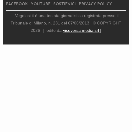
FACEBOOK
YOUTUBE
SOSTIENICI
PRIVACY POLICY
Vegolosi.it è una testata giornalistica registrata presso il
Tribunale di Milano, n. 231 del 07/06/2013 |
© COPYRIGHT
2026
|
edito da
viceversa media srl |