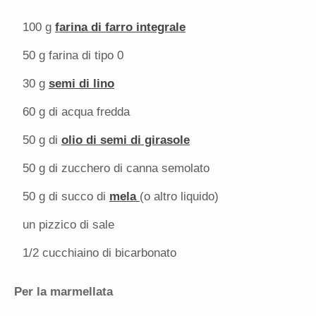
100 g
farina di farro integrale
50 g
farina di tipo 0
30 g
semi di lino
60 g
di acqua fredda
50 g
di
olio di semi di girasole
50 g
di zucchero di canna semolato
50 g
di succo di
mela
(o altro liquido)
un pizzico di sale
1/2
cucchiaino di bicarbonato
Per la marmellata