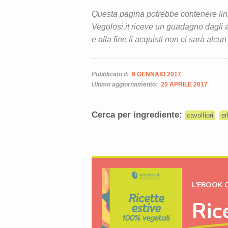
Questa pagina potrebbe contenere link d
Vegolosi.it riceve un guadagno dagli ac
e alla fine li acquisti non ci sarà alcun
Pubblicato il:
9 GENNAIO 2017
Ultimo aggiornamento:
20 APRILE 2017
Cerca per ingrediente:
cavolfiori
er
L’EBOOK 
Ric