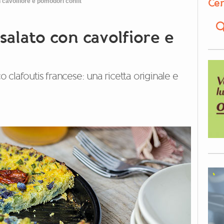
Cer
 cavolfiore e pomodori confit
salato con cavolfiore e
co clafoutis francese: una ricetta originale e