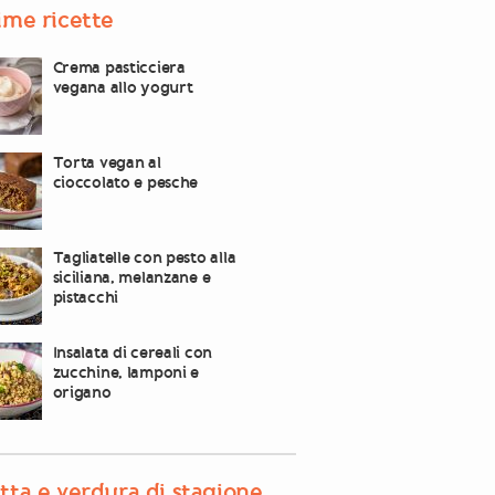
ime ricette
Crema pasticciera
vegana allo yogurt
Torta vegan al
cioccolato e pesche
Tagliatelle con pesto alla
siciliana, melanzane e
pistacchi
Insalata di cereali con
zucchine, lamponi e
origano
tta e verdura di stagione