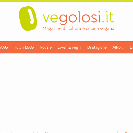
 MAG
Tutti i MAG
Notizie
Diventa veg ↓
Di stagione
Altro ↓
Li