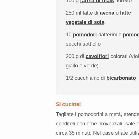
100 g
farina di mais
fioretto
250
ml latte di
avena
o
latte
vegetale di soia
10
pomodori
datterini o
pomod
secchi sott’olio
200 g
di
cavolfiori
colorati (vio
giallo e verde)
1/2
cucchiaino di
bicarbonato
Si cucina!
Tagliate i pomodorini a metà, stende
conditeli con erbe provenzali, sale e
circa 35 minuti. Nel case stiate util