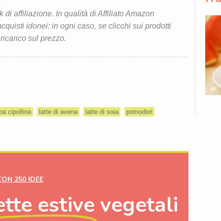
i affiliazione. In qualità di Affiliato Amazon
quisti idonei: in ogni caso, se clicchi sui prodotti
 ricarico sul prezzo.
ba cipollina
latte di avena
latte di soia
pomodori
CON 250 IDEE
ette estive
vegetali