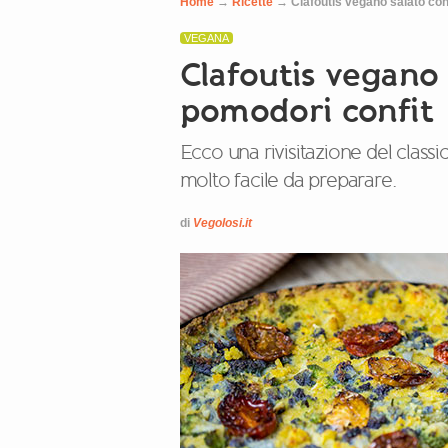
Home
→
Ricette
→
Clafoutis vegano salato con
VEGANA
Clafoutis vegano 
pomodori confit
Ecco una rivisitazione del classi
molto facile da preparare.
di
Vegolosi.it