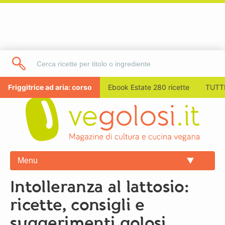
Friggitrice ad aria: corso
Ebook Estate 280 ricette
TUTTI
Menu
Intolleranza al lattosio:
ricette, consigli e
suggerimenti golosi