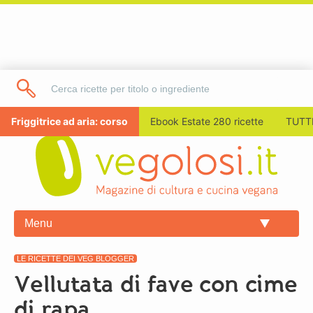
Friggitrice ad aria: corso
Ebook Estate 280 ricette
TUTTI
Menu
LE RICETTE DEI VEG BLOGGER
Vellutata di fave con cime
di rapa