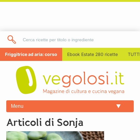
Friggitrice ad aria: corso
Ebook Estate 280 ricette
TUTTI
Menu
Articoli di Sonja