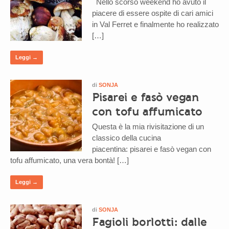
Nello scorso weekend ho avuto il
piacere di essere ospite di cari amici
in Val Ferret e finalmente ho realizzato
[…]
Leggi →
di
SONJA
Pisarei e fasò vegan
con tofu affumicato
Questa è la mia rivisitazione di un
classico della cucina
piacentina: pisarei e fasò vegan con
tofu affumicato, una vera bontà! […]
Leggi →
di
SONJA
Fagioli borlotti: dalle