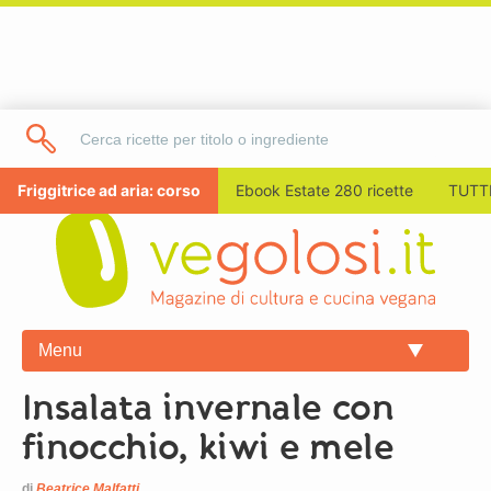
Friggitrice ad aria: corso
Ebook Estate 280 ricette
TUTTI
Menu
Insalata invernale con
finocchio, kiwi e mele
di
Beatrice Malfatti