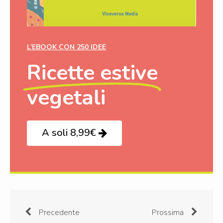
L’EBOOK CON 250 IDEE
Ricette estive
vegetali
A soli 8,99€
Precedente
Prossima