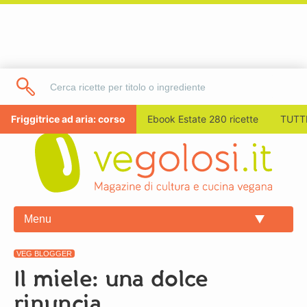
Friggitrice ad aria: corso
Ebook Estate 280 ricette
TUTTI
Menu
VEG BLOGGER
Il miele: una dolce
rinuncia