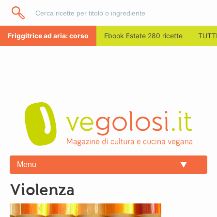
Friggitrice ad aria: corso
Ebook Estate 280 ricette
TUTTI
Menu
violenza