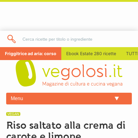
Friggitrice ad aria: corso
Ebook Estate 280 ricette
TUTTI
Menu
VEGAN
Riso saltato alla crema di
carote e limone