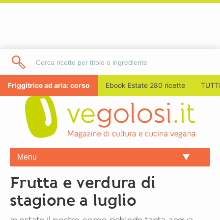
Friggitrice ad aria: corso
Ebook Estate 280 ricette
TUTTI
Menu
Frutta e verdura di
stagione a luglio