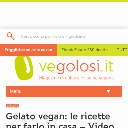
Friggitrice ad aria: corso
Ebook Estate 280 ricette
TUTTI
Menu
GELATI
Gelato vegan: le ricette
per farlo in casa – Video