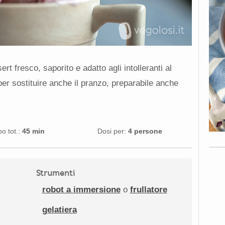
ert fresco, saporito e adatto agli intolleranti al
er sostituire anche il pranzo, preparabile anche
o tot.:
45 min
Dosi per:
4 persone
Strumenti
robot a immersione
o
frullatore
gelatiera