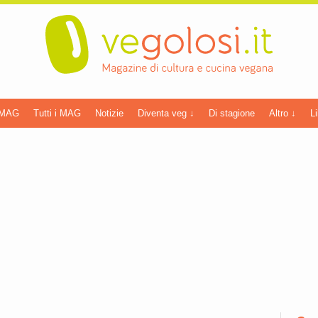
 MAG
Tutti i MAG
Notizie
Diventa veg ↓
Di stagione
Altro ↓
Li