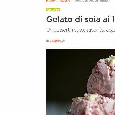
Home
→
Ricette
→
Gelato di soia ai lamponi
VEGANA
Gelato di soia ai
Un dessert fresco, saporito, adat
di
Vegolosi.it