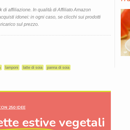
i affiliazione. In qualità di Affiliato Amazon
quisti idonei: in ogni caso, se clicchi sui prodotti
 ricarico sul prezzo.
a
lamponi
latte di soia
panna di soia
CON 250 IDEE
ette estive
vegetali