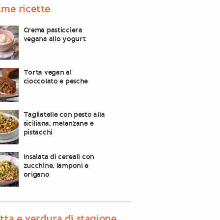
ime ricette
Crema pasticciera
vegana allo yogurt
Torta vegan al
cioccolato e pesche
Tagliatelle con pesto alla
siciliana, melanzane e
pistacchi
Insalata di cereali con
zucchine, lamponi e
origano
tta e verdura di stagione