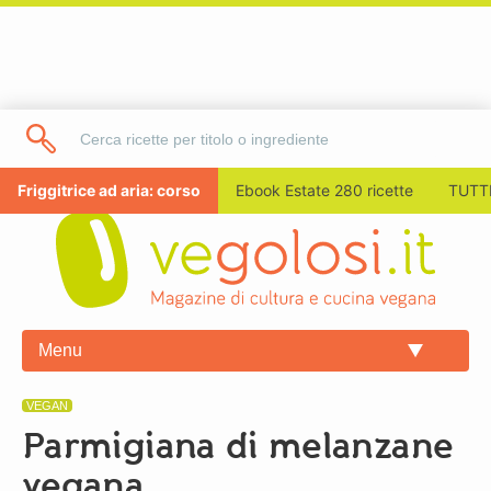
Friggitrice ad aria: corso
Ebook Estate 280 ricette
TUTTI
Menu
VEGAN
Parmigiana di melanzane
vegana