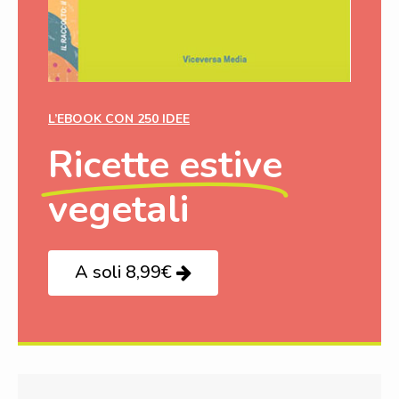
L’EBOOK CON 250 IDEE
Ricette estive
vegetali
A soli 8,99€