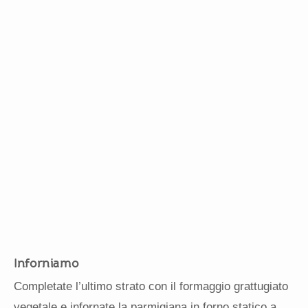
Inforniamo
Completate l’ultimo strato con il formaggio grattugiato
vegetale e infornate la parmigiana in forno statico a