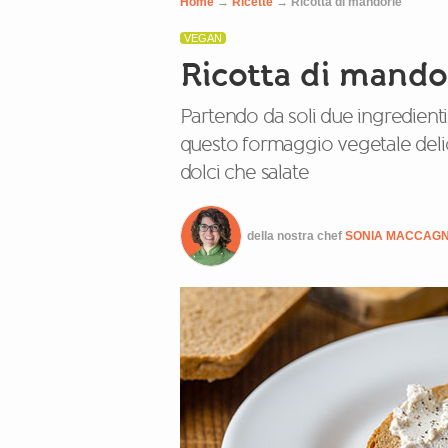
Home
→
Ricette
→
Ricotta di mandorle
VEGAN
Ricotta di mando
Partendo da soli due ingredienti
questo formaggio vegetale delicat
dolci che salate
della nostra chef
SONIA MACCAG