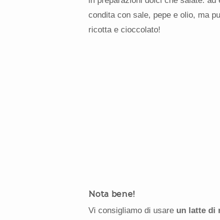
in preparazioni dolci che salate: ad
condita con sale, pepe e olio, ma p
ricotta e cioccolato!
Nota bene!
Vi consigliamo di usare
un latte di