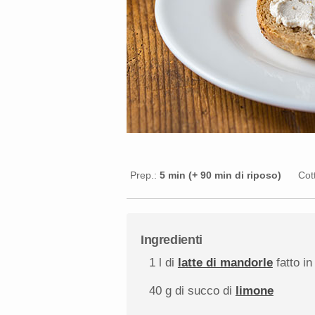
Prep.:
5 min (+ 90 min di riposo)
Cot
Ingredienti
1
l di
latte di mandorle
fatto in
40 g
di succo di
limone