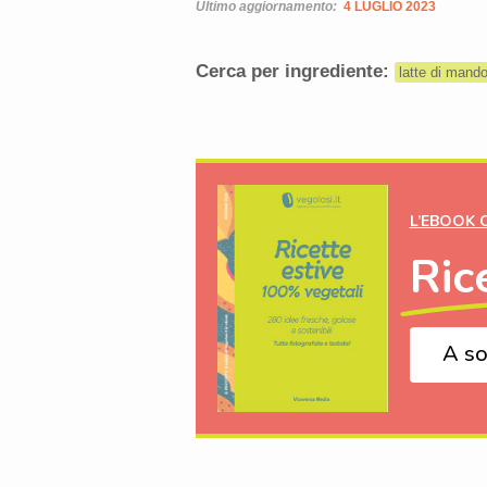
Ultimo aggiornamento:
4 LUGLIO 2023
Cerca per ingrediente:
latte di mando
L’EBOOK 
Ric
A so