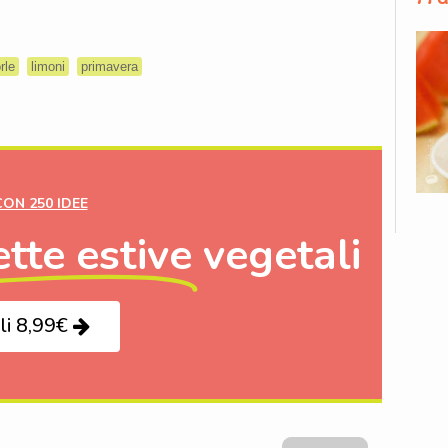
rle
limoni
primavera
CON 250 IDEE
ette estive
vegetali
li 8,99€