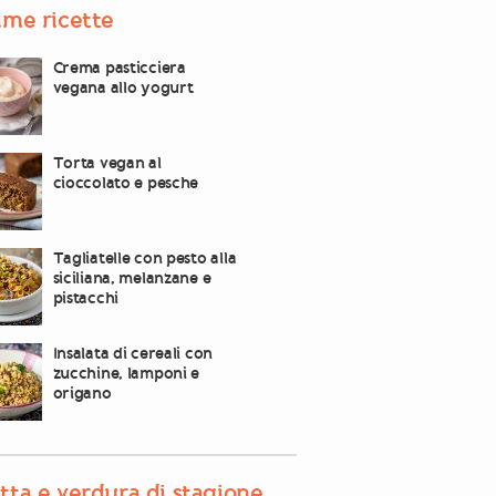
ime ricette
Crema pasticciera
vegana allo yogurt
Torta vegan al
cioccolato e pesche
Tagliatelle con pesto alla
siciliana, melanzane e
pistacchi
Insalata di cereali con
zucchine, lamponi e
origano
tta e verdura di stagione