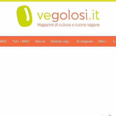
 MAG
Tutti i MAG
Notizie
Diventa veg ↓
Di stagione
Altro ↓
Li