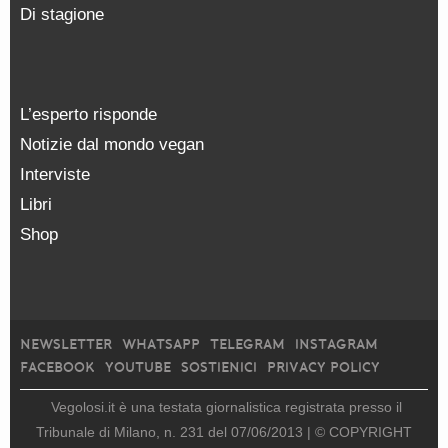
Di stagione
L’esperto risponde
Notizie dal mondo vegan
Interviste
Libri
Shop
NEWSLETTER
WHATSAPP
TELEGRAM
INSTAGRAM
FACEBOOK
YOUTUBE
SOSTIENICI
PRIVACY POLICY
Vegolosi.it è una testata giornalistica registrata presso il
Tribunale di Milano, n. 231 del 07/06/2013 |
© COPYRIGHT