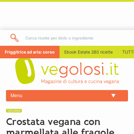
Friggitrice ad aria: corso
Ebook Estate 280 ricette
TUTTI
Menu
VEGANA
Crostata vegana con
marmellata alle fragole