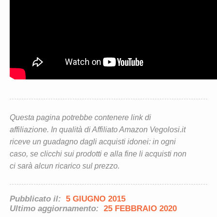
Questa pagina potrebbe contenere link di
affiliazione. In qualità di Affiliato Amazon Vegolosi.it
riceve un guadagno dagli acquisti idonei: in ogni
caso, se clicchi sui prodotti e alla fine li acquisti non
ci sarà alcun ricarico sul prezzo.
Pubblicato il:
5 GIUGNO 2015
Ultimo aggiornamento:
25 FEBBRAIO 2020