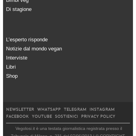
Bimbi veg
Di stagione
L’esperto risponde
Notizie dal mondo vegan
Interviste
Libri
Shop
NEWSLETTER
WHATSAPP
TELEGRAM
INSTAGRAM
FACEBOOK
YOUTUBE
SOSTIENICI
PRIVACY POLICY
Vegolosi.it è una testata giornalistica registrata presso il
Tribunale di Milano, n. 231 del 07/06/2013 |
© COPYRIGHT