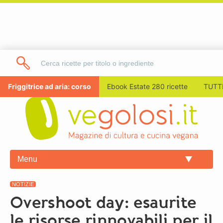
Friggitrice ad aria: corso
Ebook Estate 280 ricette
TUTTI
Menu
NOTIZIE
Overshoot day: esaurite
le risorse rinnovabili per il