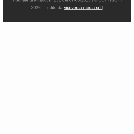
2026
|
edito da
viceversa media srl |