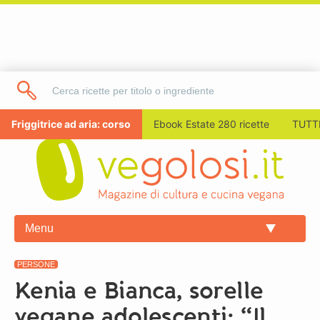
Friggitrice ad aria: corso
Ebook Estate 280 ricette
TUTTI
Menu
PERSONE
Kenia e Bianca, sorelle
vegane adolescenti: “Il