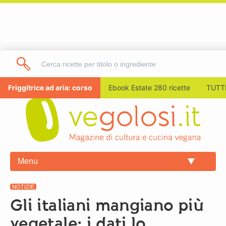
Friggitrice ad aria: corso
Ebook Estate 280 ricette
TUTTI
Menu
NOTIZIE
Gli italiani mangiano più
vegetale: i dati lo