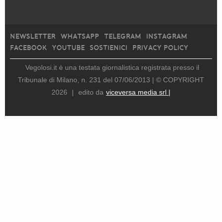
NEWSLETTER
WHATSAPP
TELEGRAM
INSTAGRAM
FACEBOOK
YOUTUBE
SOSTIENICI
PRIVACY POLICY
Vegolosi.it è una testata giornalistica registrata presso il
Tribunale di Milano, n. 231 del 07/06/2013 |
© COPYRIGHT
2026
|
edito da
viceversa media srl |