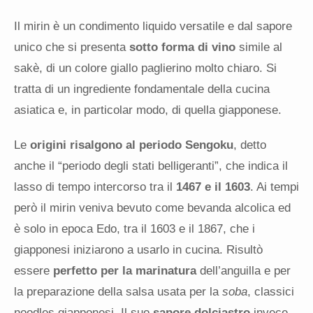
Il mirin è un condimento liquido versatile e dal sapore
unico che si presenta
sotto forma di vino
simile al
sakè, di un colore giallo paglierino molto chiaro. Si
tratta di un ingrediente fondamentale della cucina
asiatica e, in particolar modo, di quella giapponese.
Le
origini risalgono al periodo Sengoku
, detto
anche il “periodo degli stati belligeranti”, che indica il
lasso di tempo intercorso tra il
1467 e il 1603
. Ai tempi
però il mirin veniva bevuto come bevanda alcolica ed
è solo in epoca Edo, tra il 1603 e il 1867, che i
giapponesi iniziarono a usarlo in cucina.
Risultò
essere
perfetto per la marinatura
dell’anguilla e per
la preparazione della salsa usata per la
soba
, classici
noodles giapponesi. Il suo
sapore dolciastro
invece,