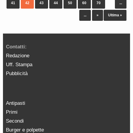
41
42
43
44
50
60
70
...
...
»
Ultima »
Contatti:
Redazione
Uff. Stampa
Pubblicità
Antipasti
Primi
Secondi
Burger e polpette