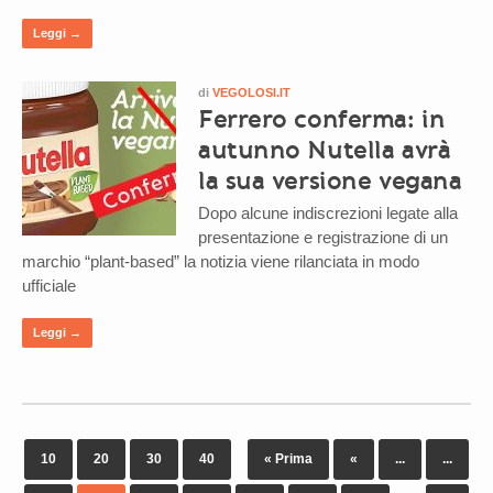
Leggi →
di
VEGOLOSI.IT
Ferrero conferma: in
autunno Nutella avrà
la sua versione vegana
Dopo alcune indiscrezioni legate alla
presentazione e registrazione di un
marchio “plant-based” la notizia viene rilanciata in modo
ufficiale
Leggi →
10
20
30
40
« Prima
«
...
...