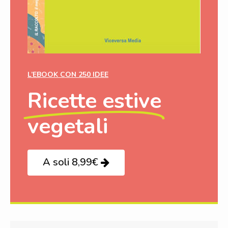
L’EBOOK CON 250 IDEE
Ricette estive
vegetali
A soli 8,99€