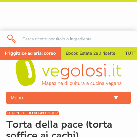
Friggitrice ad aria: corso
Ebook Estate 280 ricette
TUTTI
Menu
LE RICETTE DEI VEGBLOGGER
Torta della pace (torta
soffice ai cachi)