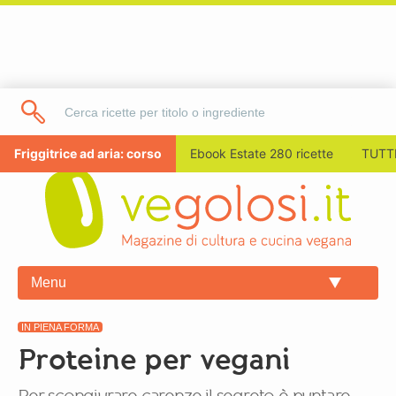
Friggitrice ad aria: corso
Ebook Estate 280 ricette
TUTTI
Menu
IN PIENA FORMA
Proteine per vegani