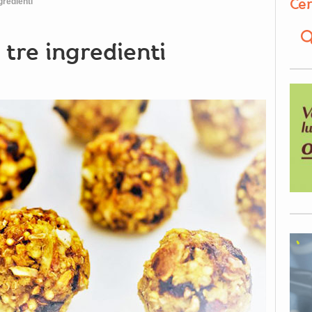
Cer
gredienti
o tre ingredienti