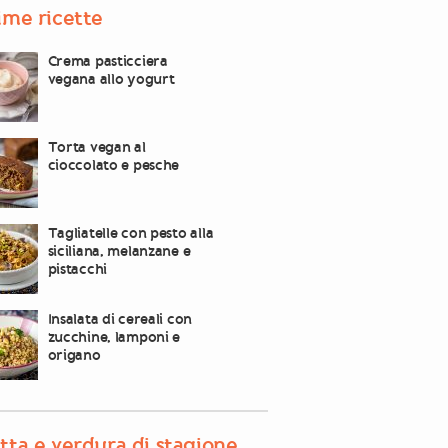
ime ricette
Crema pasticciera
vegana allo yogurt
Torta vegan al
cioccolato e pesche
Tagliatelle con pesto alla
siciliana, melanzane e
pistacchi
Insalata di cereali con
zucchine, lamponi e
origano
tta e verdura di stagione