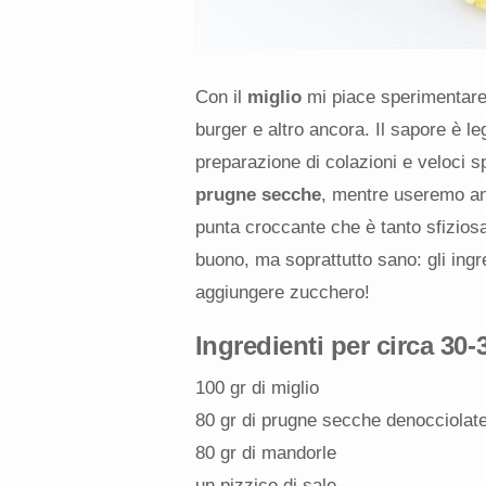
Con il
miglio
mi piace sperimentare 
burger e altro ancora. Il sapore è l
preparazione di colazioni e veloci s
prugne secche
, mentre useremo 
punta croccante che è tanto sfiziosa 
buono, ma soprattutto sano: gli ingr
aggiungere zucchero!
Ingredienti per circa 30-
100 gr di miglio
80 gr di prugne secche denocciolat
80 gr di mandorle
un pizzico di sale