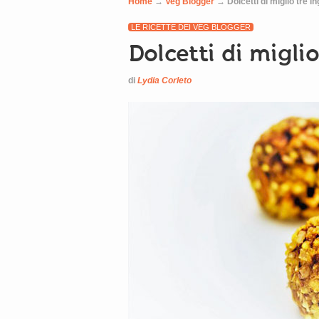
Home
→
Veg Blogger
→
Dolcetti di miglio tre in
LE RICETTE DEI VEG BLOGGER
Dolcetti di migli
di
Lydia Corleto