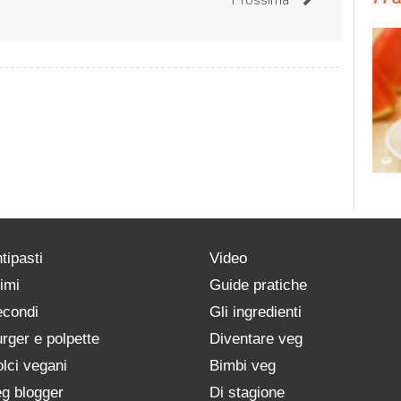
tipasti
Video
imi
Guide pratiche
condi
Gli ingredienti
rger e polpette
Diventare veg
lci vegani
Bimbi veg
g blogger
Di stagione