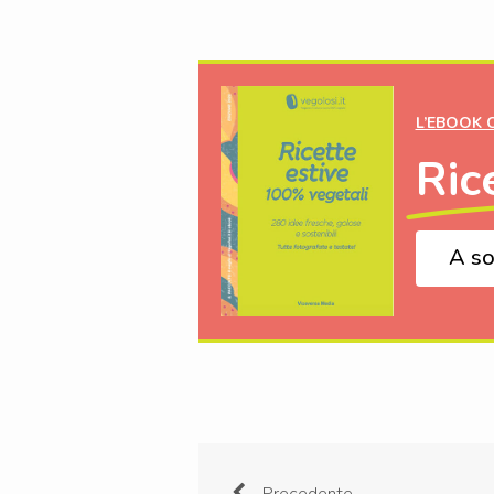
L’EBOOK 
Ric
A so
Precedente