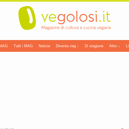
 MAG
Tutti i MAG
Notizie
Diventa veg ↓
Di stagione
Altro ↓
Li