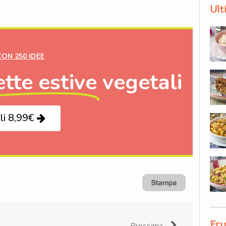
Ult
CON 250 IDEE
ette estive
vegetali
li 8,99€
Fru
Prossima