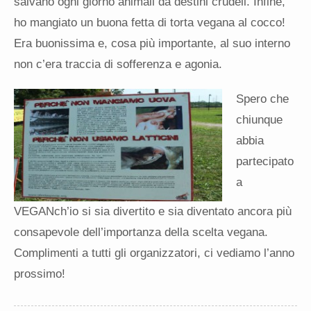
salvano ogni giorno animali da destini crudeli. Infine,
ho mangiato un buona fetta di torta vegana al cocco!
Era buonissima e, cosa più importante, al suo interno
non c’era traccia di sofferenza e agonia.
Spero che
chiunque
abbia
partecipato
a
VEGANch’io si sia divertito e sia diventato ancora più
consapevole dell’importanza della scelta vegana.
Complimenti a tutti gli organizzatori, ci vediamo l’anno
prossimo!