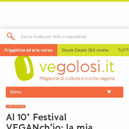
Friggitrice ad aria: corso
Ebook Estate 280 ricette
TUTTI
Menu
LIFE STYLE
Al 10° Festival
VEGANch’io: la mia